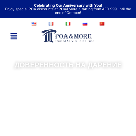
Перейти
Celebrating Our Anniversary with You!
Enjoy special POA discounts at POA&More. Starting from AED 999 until the
к
end of October!
содержимому
ДОВЕРЕННОСТЬ НА ДАРЕНИЕ