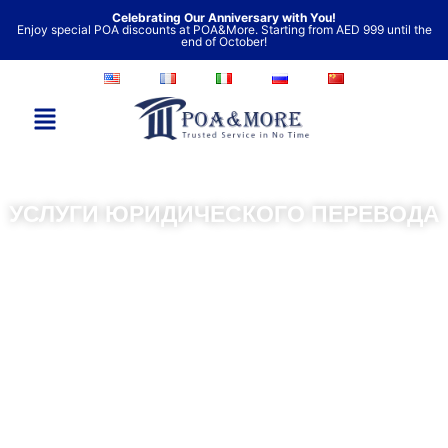
Перейти
Celebrating Our Anniversary with You!
Enjoy special POA discounts at POA&More. Starting from AED 999 until the
к
end of October!
содержимому
УСЛУГИ ЮРИДИЧЕСКОГО ПЕРЕВОДА