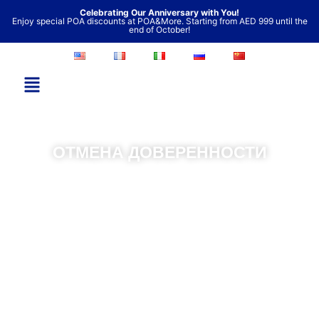
Перейти
Celebrating Our Anniversary with You!
Enjoy special POA discounts at POA&More. Starting from AED 999 until the
к
end of October!
содержимому
ОТМЕНА ДОВЕРЕННОСТИ