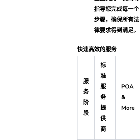
指导您完成每一个
步骤，确保所有法
律要求得到满足。
快速高效的服务
标
准
服
服
POA
务
务
&
阶
提
More
段
供
商