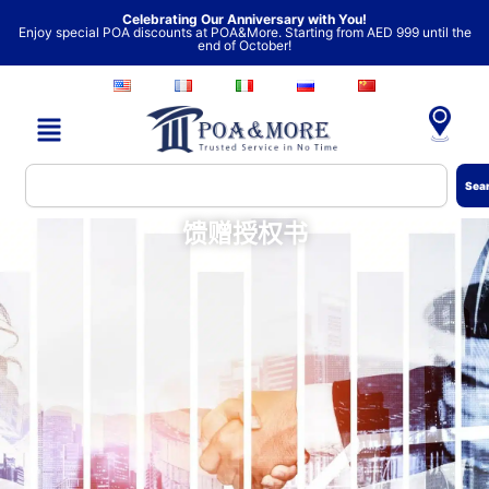
跳
Celebrating Our Anniversary with You!
Enjoy special POA discounts at POA&More. Starting from AED 999 until the
至
end of October!
内
容
Search
Sea
馈赠授权书