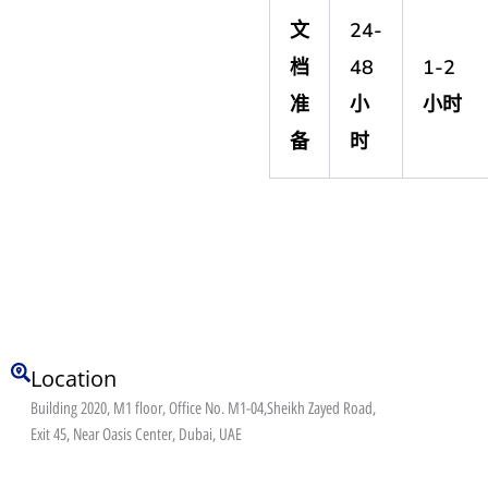
文
24-
档
48
1-2
准
小
小时
备
时
Location
Building 2020, M1 floor, Office No. M1-04,Sheikh Zayed Road,
Exit 45, Near Oasis Center, Dubai, UAE