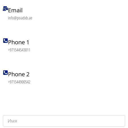
Email
info@poadxb.ae
Phone 1
+971544543011
Phone 2
+971544900542