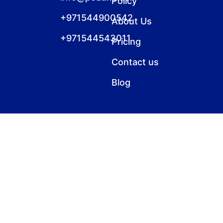
Policy
+971544900542
About Us
+971544543011
Pricing
Contact us
Blog