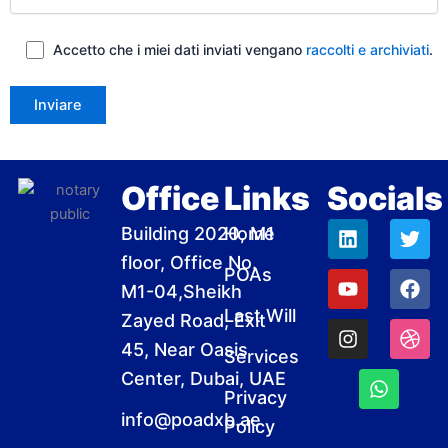
Accetto che i miei dati inviati vengano
raccolti e archiviati
.
Office
Links
Socials
L
Y
I
W
T
F
D
Building 2020, M1
Home
i
o
n
h
w
a
r
floor, Office No.
n
u
s
a
i
c
i
POAs
k
t
t
t
t
e
b
M1-04,Sheikh
e
u
a
s
t
b
b
Last Will
Zayed Road, Exit
d
b
g
a
e
o
b
i
e
r
p
r
o
l
45, Near Oasis
Services
n
a
p
k
e
Center, Dubai, UAE
m
Privacy
info@poadxb.ae
Policy