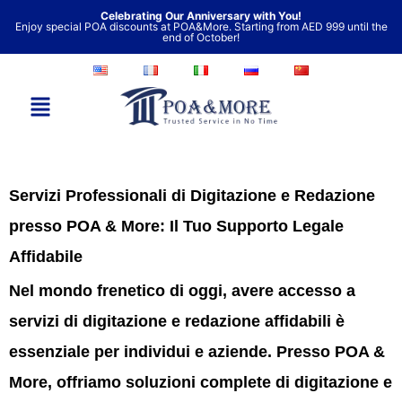
Vai
Celebrating Our Anniversary with You!
Enjoy special POA discounts at POA&More. Starting from AED 999 until the
al
end of October!
contenuto
Servizi Professionali di Digitazione e Redazione
presso POA & More: Il Tuo Supporto Legale
Affidabile
Nel mondo frenetico di oggi, avere accesso a
servizi di digitazione e redazione affidabili è
essenziale per individui e aziende. Presso
POA &
More
, offriamo soluzioni complete di digitazione e