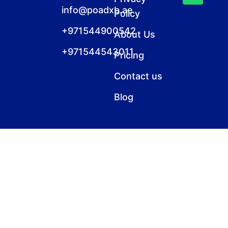
info@poadxb.ae
Policy
+971544900542
About Us
+971544543011
Pricing
Contact us
Blog