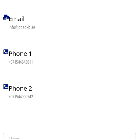
Email
info@poadxb.ae
Phone 1
+971544543011
Phone 2
+971544900542