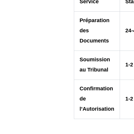
Service
St
Préparation
des
24-
Documents
Soumission
1-2
au Tribunal
Confirmation
de
1-2
l’Autorisation