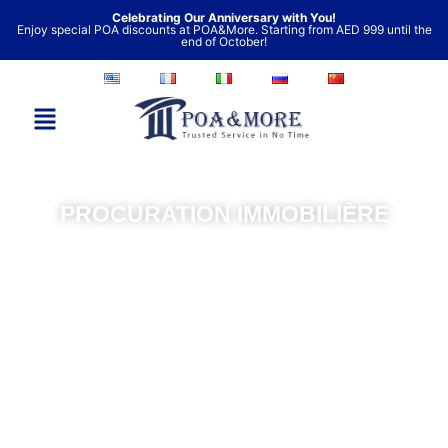
Aller
Celebrating Our Anniversary with You!
Enjoy special POA discounts at POA&More. Starting from AED 999 until the
au
end of October!
contenu
PROCURATION IMMOBILIÈRE