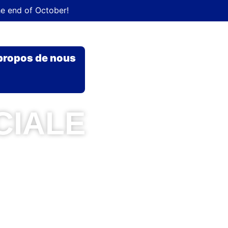
he end of October!
propos de nous
CIALE