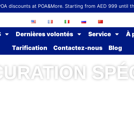
POA discounts at POA&More. Starting from AED 999 until t
S
Dernières volontés
Service
À 
Tarification
Contactez-nous
Blog
URATION SPÉ