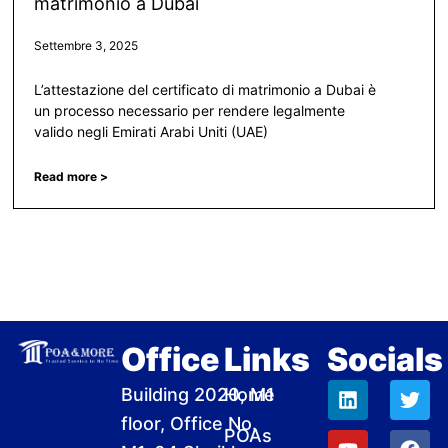
matrimonio a Dubai
Settembre 3, 2025
L’attestazione del certificato di matrimonio a Dubai è
un processo necessario per rendere legalmente
valido negli Emirati Arabi Uniti (UAE)
Read more >
Office
Links
Socials
L
Y
I
W
T
F
D
Building 2020, M1
Home
i
o
n
h
w
a
r
floor, Office No.
n
u
s
a
i
c
i
POAs