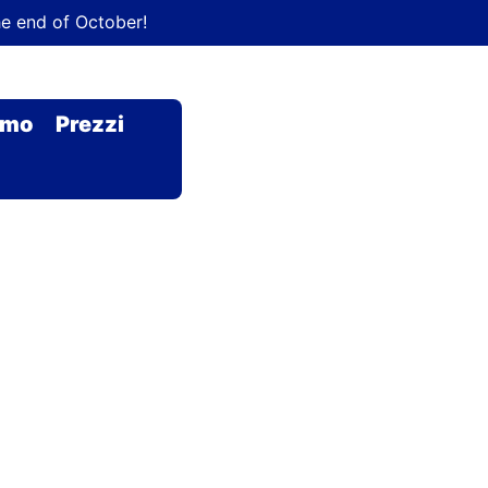
he end of October!
amo
Prezzi