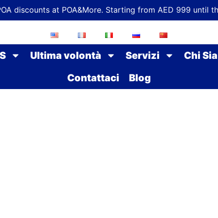
POA discounts at POA&More. Starting from AED 999 until t
S
Ultima volontà
Servizi
Chi Si
Contattaci
Blog